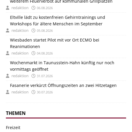
weiterem Feuerverbot auf kommunalen Grillplätzen
redaktion
06.08.2026
Eltville lädt zu kostenfreien Gehirntrainings und
Workshops für ältere Menschen im September
redaktion
05.08.2026
Wiesbaden startet Pilot mit vor Ort ECMO bei
Reanimationen
redaktion
04.08.2026
Wochenmarkt in Taunusstein-Hahn künftig nur noch
vormittags geöffnet
redaktion
31.07.2026
Fasanerie verkürzt Öffnungszeiten an zwei Hitzetagen
redaktion
30.07.2026
THEMEN
Freizeit