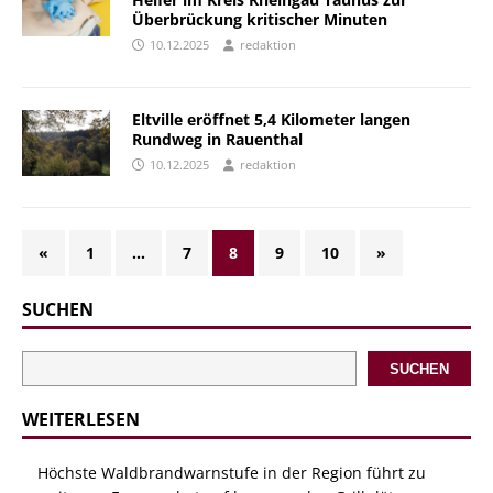
Überbrückung kritischer Minuten
10.12.2025
redaktion
Eltville eröffnet 5,4 Kilometer langen
Rundweg in Rauenthal
10.12.2025
redaktion
«
1
…
7
8
9
10
»
SUCHEN
SUCHEN
WEITERLESEN
Höchste Waldbrandwarnstufe in der Region führt zu