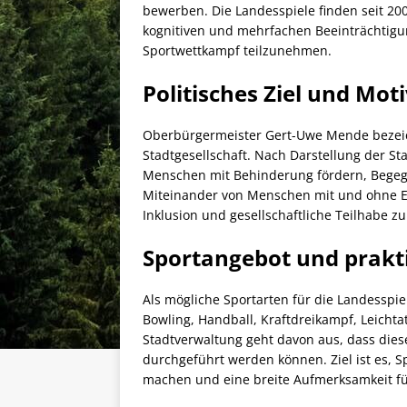
bewerben. Die Landesspiele finden seit 200
kognitiven und mehrfachen Beeinträchtigun
Sportwettkampf teilzunehmen.
Politisches Ziel und Mot
Oberbürgermeister Gert-Uwe Mende bezeich
Stadtgesellschaft. Nach Darstellung der St
Menschen mit Behinderung fördern, Bege
Miteinander von Menschen mit und ohne Ei
Inklusion und gesellschaftliche Teilhabe 
Sportangebot und prakt
Als mögliche Sportarten für die Landesspi
Bowling, Handball, Kraftdreikampf, Leicht
Stadtverwaltung geht davon aus, dass die
durchgeführt werden können. Ziel ist es, Sp
machen und eine breite Aufmerksamkeit für