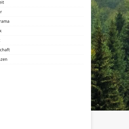
eit
r
rama
k
t
chaft
nzen