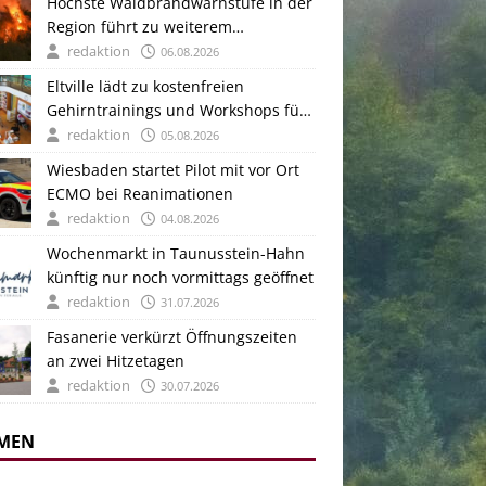
Höchste Waldbrandwarnstufe in der
Region führt zu weiterem
Feuerverbot auf kommunalen
redaktion
06.08.2026
Grillplätzen
Eltville lädt zu kostenfreien
Gehirntrainings und Workshops für
ältere Menschen im September
redaktion
05.08.2026
Wiesbaden startet Pilot mit vor Ort
ECMO bei Reanimationen
redaktion
04.08.2026
Wochenmarkt in Taunusstein-Hahn
künftig nur noch vormittags geöffnet
redaktion
31.07.2026
Fasanerie verkürzt Öffnungszeiten
an zwei Hitzetagen
redaktion
30.07.2026
MEN