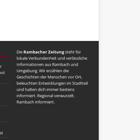
Die
Rambacher Zeitung
steht für
lokale Verbundenheit und verlässliche
Informationen aus Rambach und
r
Umgebung. Wir erzählen die
bot
Geschichten der Menschen vor Ort,
beleuchten Entwicklungen im Stadtteil
und halten dich immer bestens
informiert. Regional verwurzelt.
Rambach informiert.
n
et