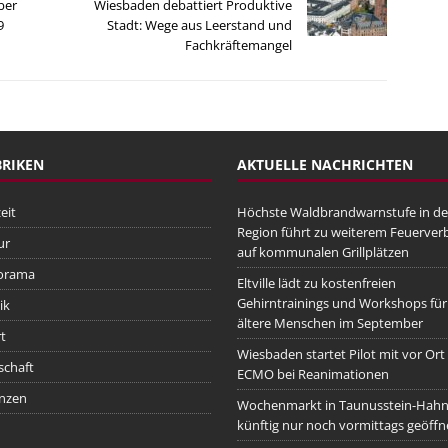
ber
Wiesbaden debattiert Produktive
9
Stadt: Wege aus Leerstand und
Fachkräftemangel
RIKEN
AKTUELLE NACHRICHTEN
eit
Höchste Waldbrandwarnstufe in de
Region führt zu weiterem Feuerver
ur
auf kommunalen Grillplätzen
orama
Eltville lädt zu kostenfreien
Gehirntrainings und Workshops für
ik
ältere Menschen im September
t
Wiesbaden startet Pilot mit vor Ort
schaft
ECMO bei Reanimationen
nzen
Wochenmarkt in Taunusstein-Hah
künftig nur noch vormittags geöffn