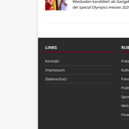
Wiesbaden kandidiert als Gastge
der Special Olympics Hessen 202
LINKS
RUB
Kontakt
Freiz
Impressum
Kult
Datenschutz
Pan
Polit
Spor
Wirt
Fina