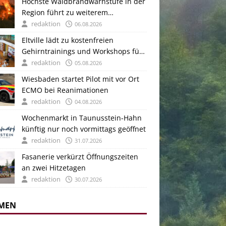
Höchste Waldbrandwarnstufe in der
Region führt zu weiterem
Feuerverbot auf kommunalen
redaktion
06.08.2026
Grillplätzen
Eltville lädt zu kostenfreien
Gehirntrainings und Workshops für
ältere Menschen im September
redaktion
05.08.2026
Wiesbaden startet Pilot mit vor Ort
ECMO bei Reanimationen
redaktion
04.08.2026
Wochenmarkt in Taunusstein-Hahn
künftig nur noch vormittags geöffnet
redaktion
31.07.2026
Fasanerie verkürzt Öffnungszeiten
an zwei Hitzetagen
redaktion
30.07.2026
MEN