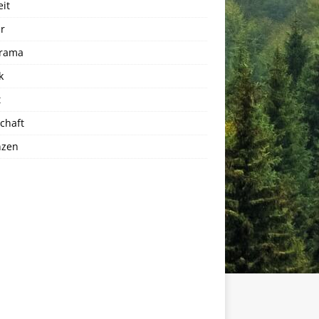
eit
r
rama
k
t
chaft
nzen