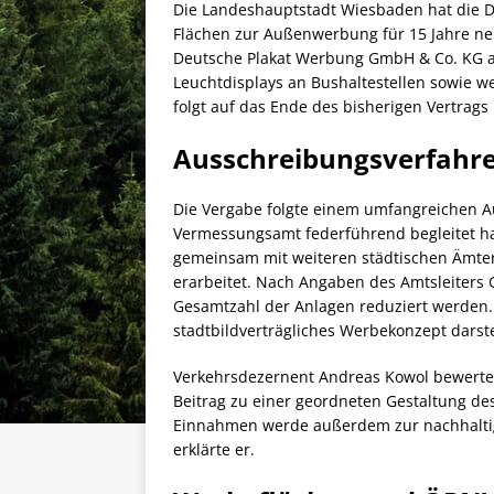
Die Landeshauptstadt Wiesbaden hat die Di
Flächen zur Außenwerbung für 15 Jahre ne
Deutsche Plakat Werbung GmbH & Co. KG a
Leuchtdisplays an Bushaltestellen sowie w
folgt auf das Ende des bisherigen Vertrags
Ausschreibungsverfahren
Die Vergabe folgte einem umfangreichen A
Vermessungsamt federführend begleitet h
gemeinsam mit weiteren städtischen Ämter
erarbeitet. Nach Angaben des Amtsleiters 
Gesamtzahl der Anlagen reduziert werden. D
stadtbildverträgliches Werbekonzept darstel
Verkehrsdezernent Andreas Kowol bewertete 
Beitrag zu einer geordneten Gestaltung des
Einnahmen werde außerdem zur nachhalti
erklärte er.