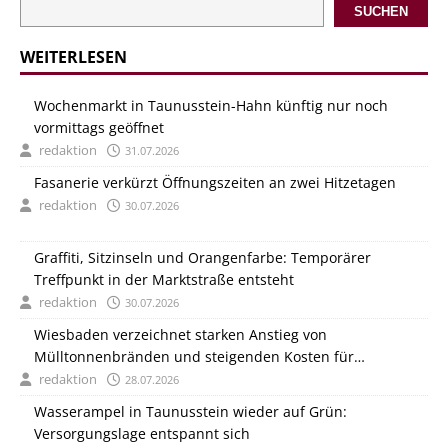
SUCHEN
WEITERLESEN
Wochenmarkt in Taunusstein-Hahn künftig nur noch
vormittags geöffnet
redaktion
31.07.2026
Fasanerie verkürzt Öffnungszeiten an zwei Hitzetagen
redaktion
30.07.2026
Graffiti, Sitzinseln und Orangenfarbe: Temporärer
Treffpunkt in der Marktstraße entsteht
redaktion
30.07.2026
Wiesbaden verzeichnet starken Anstieg von
Mülltonnenbränden und steigenden Kosten für
Entsorgung
redaktion
28.07.2026
Wasserampel in Taunusstein wieder auf Grün:
Versorgungslage entspannt sich